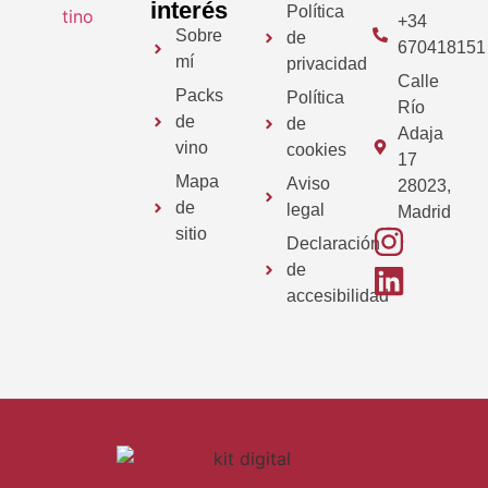
interés
Política
+34
Sobre
de
670418151
mí
privacidad
Calle
Packs
Política
Río
de
de
Adaja
vino
cookies
17
Mapa
Aviso
28023,
de
legal
Madrid
sitio
Declaración
de
accesibilidad