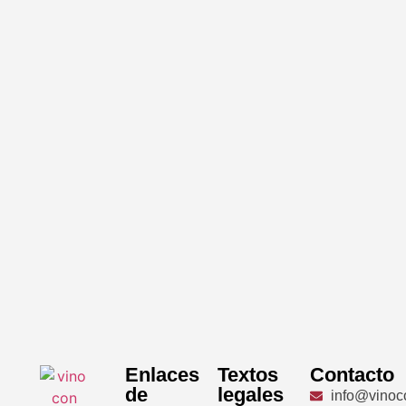
Enlaces
Textos
Contacto
de
legales
info@vinoc